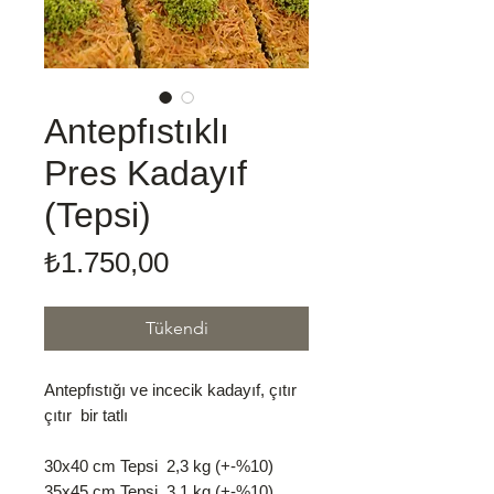
Antepfıstıklı
Pres Kadayıf
(Tepsi)
Fiyat
₺1.750,00
Tükendi
Antepfıstığı ve incecik kadayıf, çıtır
çıtır bir tatlı
30x40 cm Tepsi 2,3 kg (+-%10)
35x45 cm Tepsi 3,1 kg (+-%10)